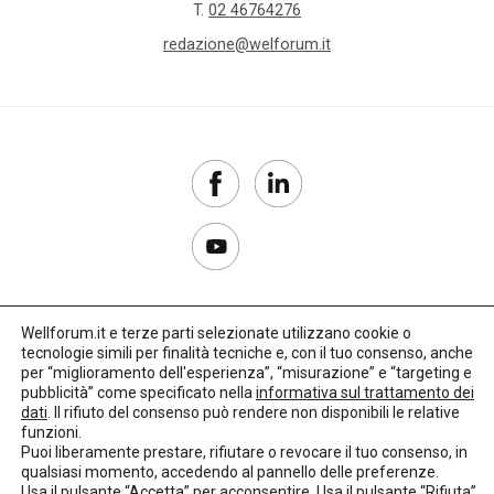
T.
02 46764276
redazione@welforum.it
Wellforum.it e terze parti selezionate utilizzano cookie o
tecnologie simili per finalità tecniche e, con il tuo consenso, anche
Copyright 2017–2026
per “miglioramento dell'esperienza”, “misurazione” e “targeting e
pubblicità” come specificato nella
informativa sul trattamento dei
Privacy Policy
dati
. Il rifiuto del consenso può rendere non disponibili le relative
funzioni.
Impostazioni cookie
Puoi liberamente prestare, rifiutare o revocare il tuo consenso, in
qualsiasi momento, accedendo al pannello delle preferenze.
🌳
Credits:
LO Studio
Usa il pulsante “Accetta” per acconsentire. Usa il pulsante “Rifiuta”