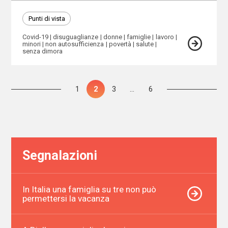
Punti di vista
Covid-19
disuguaglianze
donne
famiglie
lavoro
minori
non autosufficienza
povertà
salute
senza dimora
Paginazione
Pagina
1
Pagina
2
Pagina
3
…
Pagina
6
degli
articoli
Segnalazioni
In Italia una famiglia su tre non può
permettersi la vacanza