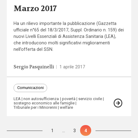
Marzo 2017
Ha un rilievo importante la pubblicazione (Gazzetta
ufficiale n°65 del 18­/3/­2017, Suppl. Ordinario n. 159) dei
nuovi Livelli Essenziali di Assistenza Sanitaria (LEA),
che introducono molti significativi miglioramenti
nell’offerta del SSN.
Sergio Pasquinelli
|
1 aprile 2017
Comunicazioni
LEA
non autosufficienza
povertà
servizio civile
sostegno economico alle famiglie
Tribunale per i Minorenni
welfare
Paginazione
Pagina
1
…
Pagina
3
Pagina
4