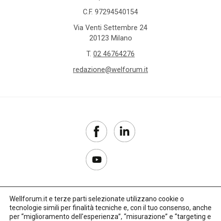
C.F. 97294540154
Via Venti Settembre 24
20123 Milano
T.
02 46764276
redazione@welforum.it
Wellforum.it e terze parti selezionate utilizzano cookie o
tecnologie simili per finalità tecniche e, con il tuo consenso, anche
Copyright 2017–2026
per “miglioramento dell'esperienza”, “misurazione” e “targeting e