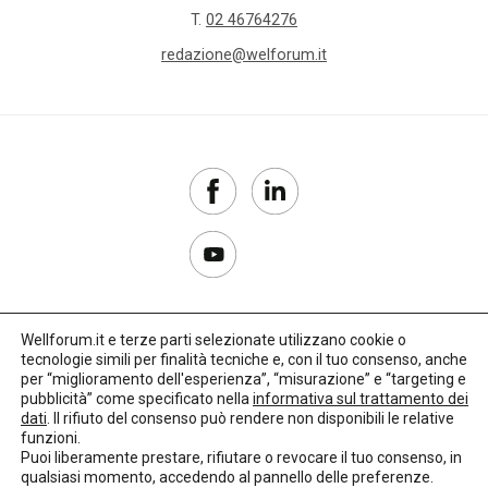
T.
02 46764276
redazione@welforum.it
Wellforum.it e terze parti selezionate utilizzano cookie o
tecnologie simili per finalità tecniche e, con il tuo consenso, anche
Copyright 2017–2026
per “miglioramento dell'esperienza”, “misurazione” e “targeting e
pubblicità” come specificato nella
informativa sul trattamento dei
Privacy Policy
dati
. Il rifiuto del consenso può rendere non disponibili le relative
funzioni.
Impostazioni cookie
Puoi liberamente prestare, rifiutare o revocare il tuo consenso, in
qualsiasi momento, accedendo al pannello delle preferenze.
🌳
Credits:
LO Studio