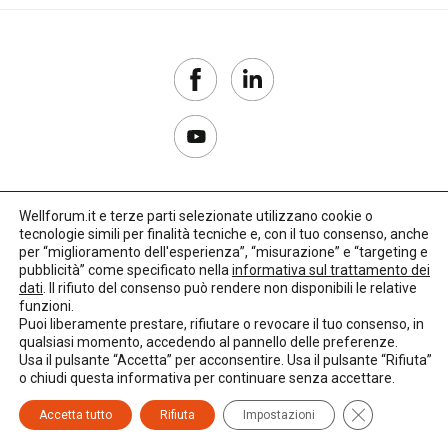
Wellforum.it e terze parti selezionate utilizzano cookie o
tecnologie simili per finalità tecniche e, con il tuo consenso, anche
Copyright 2017–2026
per “miglioramento dell'esperienza”, “misurazione” e “targeting e
pubblicità” come specificato nella
informativa sul trattamento dei
Privacy Policy
dati
. Il rifiuto del consenso può rendere non disponibili le relative
funzioni.
Impostazioni cookie
Puoi liberamente prestare, rifiutare o revocare il tuo consenso, in
qualsiasi momento, accedendo al pannello delle preferenze.
🌳
Credits:
LO Studio
Usa il pulsante “Accetta” per acconsentire. Usa il pulsante “Rifiuta”
o chiudi questa informativa per continuare senza accettare.
Close GDPR C
Accetta tutto
Rifiuta
Impostazioni