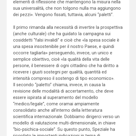
elementi di riflessione che mantengono la misura nella
sua universalità, che non tolgono nulla ma aggiungono
dei pezzi». Vengono fissati, tuttavia, alcuni “paletti”.
Il primo rimanda alla necessità di invertire la prospettiva
(anche culturale) che ha guidato la campagna sui
cosiddetti “falsi invalidi” e cioè che «la spesa sociale è
una spesa insostenibile per il nostro Paese, e quindi
occorre tagliarla» perseguendo, invece, un unico e
semplice obiettivo, cioè «la qualità della vita delle
persone, il benessere di ogni cittadino che ha diritto a
ricevere i giusti sostegni per qualità, quantità ed
intensità compreso il sostengo di tipo economico».
Il secondo “paletto” chiama, invece, in causa la
revisione delle modalità di accertamento, che deve
essere ispirata al superamento del modello
“medico/legale”, come oramai ampiamente
consolidato anche all’interno della letteratura
scientifica internazionale. Dobbiamo dirigerci verso un
modello di valutazione multi-dimensionale, in chiave
“bio-psichica-sociale”. Su questo punto, Speziale ha
ricordato le importanti indicazioni in tema di