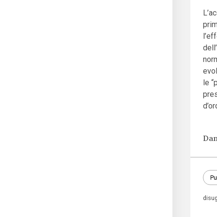
L’ac
prim
l’ef
dell
norm
evol
le “
pres
d’or
Dan
Pu
disu