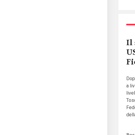
Il
US
Fi
Dopo
a li
live
Tosc
Fede
dell