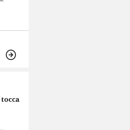
 tocca
e