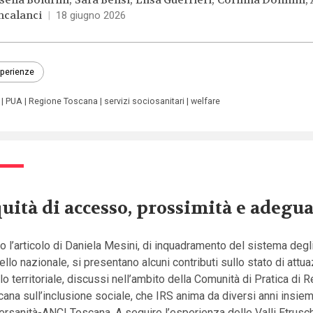
sella Boldrini
Sara Bensi
Elisa Guerrieri
Corinna Donnini
ncalanci
|
18 giugno 2026
perienze
PUA
Regione Toscana
servizi sociosanitari
welfare
uità di accesso, prossimità e adegu
 l’articolo di Daniela Mesini, di inquadramento del sistema degl
vello nazionale, si presentano alcuni contributi sullo stato di attu
llo territoriale, discussi nell’ambito della Comunità di Pratica di 
ana sull’inclusione sociale, che IRS anima da diversi anni insie
rsanità-ANCI Toscana. A seguire l’esperienza delle Valli Etrusc