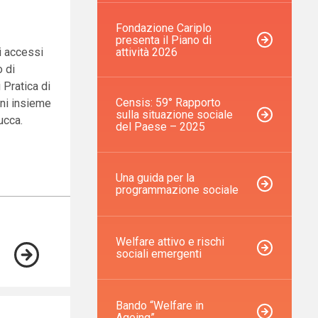
Fondazione Cariplo
presenta il Piano di
attività 2026
i accessi
o di
 Pratica di
Censis: 59° Rapporto
nni insieme
sulla situazione sociale
ucca.
del Paese – 2025
Una guida per la
programmazione sociale
Welfare attivo e rischi
sociali emergenti
Bando “Welfare in
Ageing”