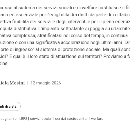
cesso al sistema dei servizi sociali e di welfare costituisce il fil
ario ed essenziale per l’esigibilità dei diritti da parte dei cittadin
fettiva fruibilità dei servizi e degli interventi e per il pieno eserci
’equità distributiva. L’impianto sottostante si poggia su un’archite
ativa complessa, stratificatasi nel corso del tempo, in continua
uzione e con una significativa accelerazione negli ultimi anni. T
porte di ingresso” al sistema di protezione sociale. Ma quali son
idi? E qual è il loro stato di attuazione sui territori? Proviamo a f
dine.
iela Mesini
|
12 maggio 2026
nti di vista
guaglianze
LEPS
servizi sociali
servizi sociosanitari
welfare