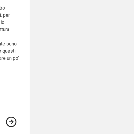
tro
i, per
zio
ttura
ante sono
o questi
are un po’