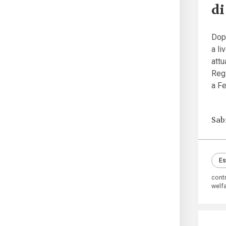
di
Dopo
a li
attu
Regi
a Fe
Sab
Es
contr
welf