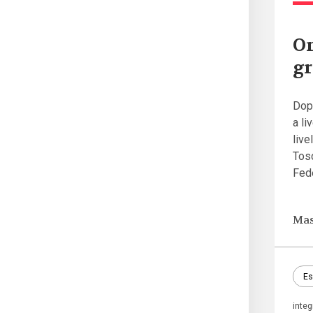
On
gr
Dopo
a li
live
Tosc
Fed
Mas
Es
inte