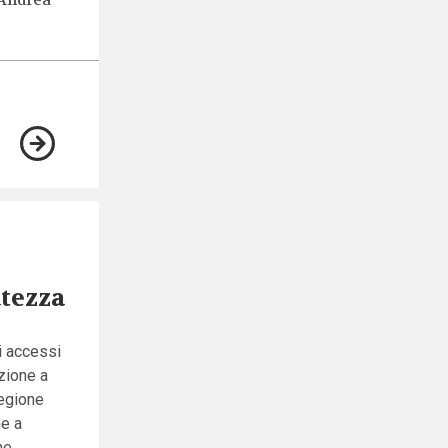
Andrea
atezza
i accessi
azione a
Regione
me a
he.