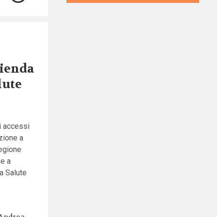
zienda
lute
i accessi
azione a
Regione
me a
a Salute