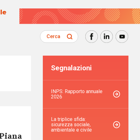
le
Cerca
Segnalazioni
INPS: Rapporto annuale
2026
La triplice sfida:
sicurezza sociale,
ambientale e civile
 Piana