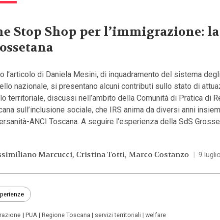
e Stop Shop per l’immigrazione: la
ossetana
 l’articolo di Daniela Mesini, di inquadramento del sistema degl
vello nazionale, si presentano alcuni contributi sullo stato di attu
llo territoriale, discussi nell’ambito della Comunità di Pratica di 
ana sull’inclusione sociale, che IRS anima da diversi anni insie
ersanità-ANCI Toscana. A seguire l’esperienza della SdS Grosse
similiano Marcucci
Cristina Totti
Marco Costanzo
|
9 lugl
perienze
grazione
PUA
Regione Toscana
servizi territoriali
welfare