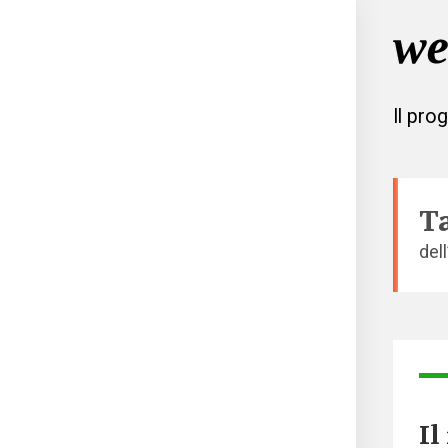
Il pro
T
del
Il