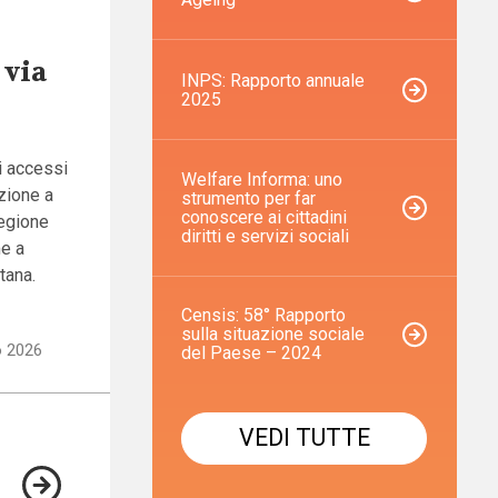
 via
INPS: Rapporto annuale
2025
i accessi
Welfare Informa: uno
azione a
strumento per far
conoscere ai cittadini
Regione
diritti e servizi sociali
me a
tana.
Censis: 58° Rapporto
sulla situazione sociale
io 2026
del Paese – 2024
VEDI TUTTE