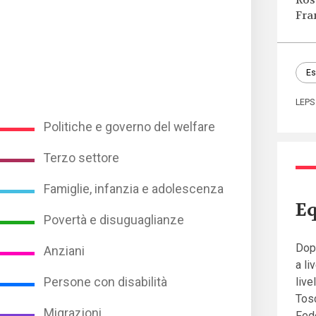
Ros
Fra
Es
LEPS
Politiche e governo del welfare
Terzo settore
Famiglie, infanzia e adolescenza
Eq
Povertà e disuguaglianze
Dopo
Anziani
a li
Persone con disabilità
live
Tosc
Migrazioni
Fede