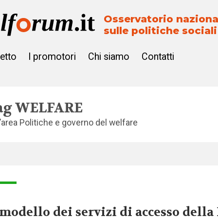
Osservatorio naziona
sulle politiche sociali
getto
I promotori
Chi siamo
Contatti
ag
WELFARE
l’area
Politiche e governo del welfare
 modello dei servizi di accesso della