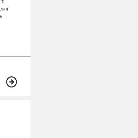
iti
lcuni
e