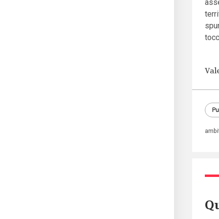
asse
terr
spun
tocc
Val
Pu
ambit
Qu