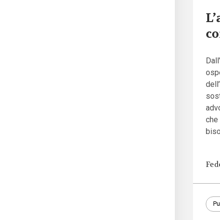
L’
co
Dall
ospe
dell
sost
advo
che 
biso
Fed
Pu