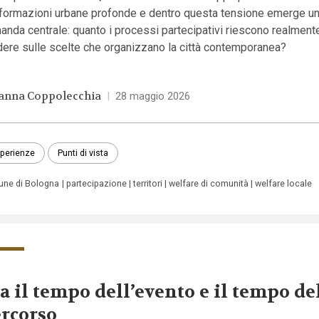
sformazioni urbane profonde e dentro questa tensione emerge u
nda centrale: quanto i processi partecipativi riescono realment
dere sulle scelte che organizzano la città contemporanea?
anna Coppolecchia
|
28 maggio 2026
perienze
Punti di vista
ne di Bologna
partecipazione
territori
welfare di comunità
welfare locale
a il tempo dell’evento e il tempo de
rcorso