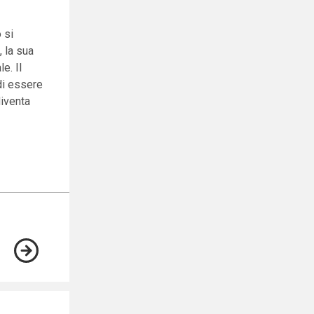
 si
, la sua
e. Il
di essere
iventa