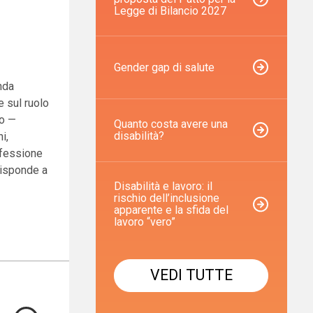
Legge di Bilancio 2027
Gender gap di salute
enda
e sul ruolo
to —
Quanto costa avere una
disabilità?
i,
ofessione
risponde a
Disabilità e lavoro: il
rischio dell’inclusione
apparente e la sfida del
lavoro “vero”
VEDI TUTTE