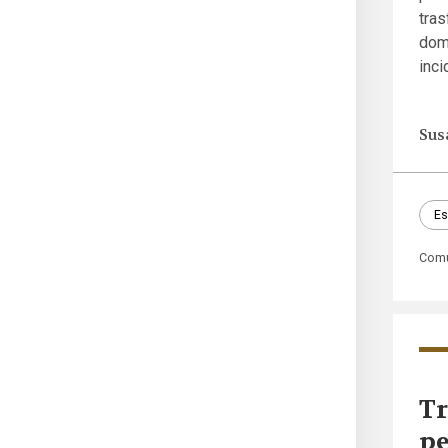
tra
doma
inci
Sus
Es
Comu
Tr
pe