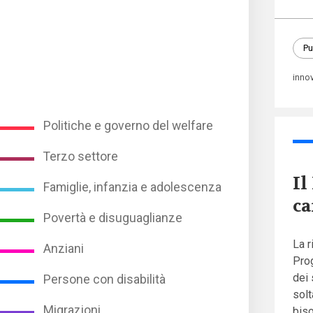
Pu
inno
Politiche e governo del welfare
Terzo settore
Il
Famiglie, infanzia e adolescenza
ca
Povertà e disuguaglianze
La r
Anziani
Prog
dei 
Persone con disabilità
solt
Migrazioni
biso