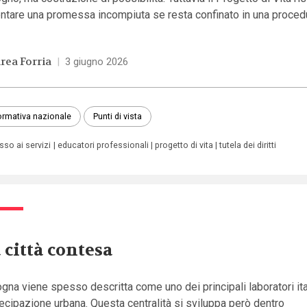
ntare una promessa incompiuta se resta confinato in una proced
rea Forria
|
3 giugno 2026
rmativa nazionale
Punti di vista
sso ai servizi
educatori professionali
progetto di vita
tutela dei diritti
 città contesa
gna viene spesso descritta come uno dei principali laboratori ita
ecipazione urbana. Questa centralità si sviluppa però dentro