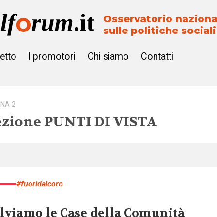
Osservatorio naziona
sulle politiche sociali
getto
I promotori
Chi siamo
Contatti
INA 2
ezione
PUNTI DI VISTA
#fuoridalcoro
lviamo le Case della Comunità