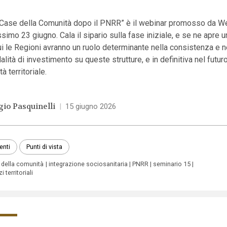
 Case della Comunità dopo il PNRR” è il webinar promosso da We
simo 23 giugno. Cala il sipario sulla fase iniziale, e se ne apre 
ui le Regioni avranno un ruolo determinante nella consistenza e n
lità di investimento su queste strutture, e in definitiva nel futur
tà territoriale.
gio Pasquinelli
|
15 giugno 2026
enti
Punti di vista
 della comunità
integrazione sociosanitaria
PNRR
seminario 15
i territoriali