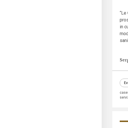
“Le
pros
in c
moda
sani
Ser
Ev
case
serviz