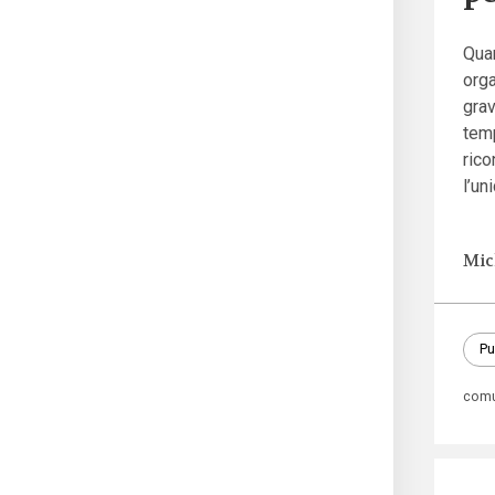
Quan
orga
grav
tem
ric
l’un
Mic
Pu
comu