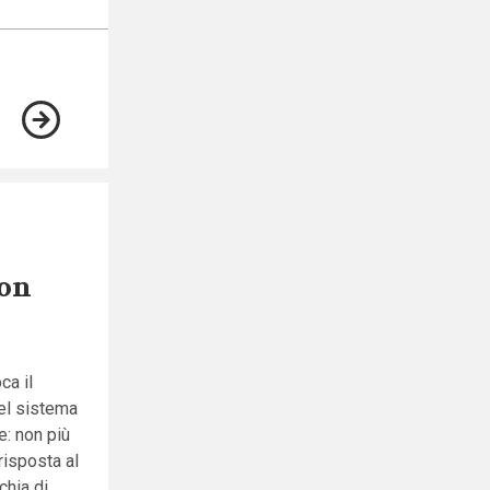
non
ca il
del sistema
e: non più
risposta al
chia di