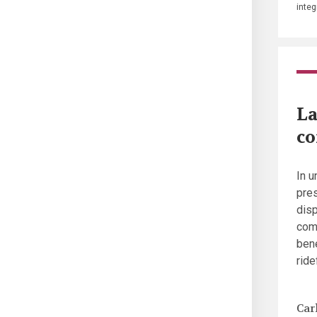
inte
La
co
In u
pre
disp
comu
ben
ride
Car