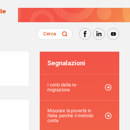
le
Cerca
Segnalazioni
I conti della re-
migrazione
Misurare la povertà in
Italia: perché il metodo
conta