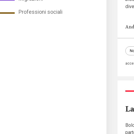
dive
Professioni sociali
And
No
acce
La
Bolo
part