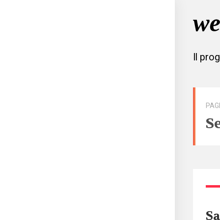
Il pro
PAG
S
Sa