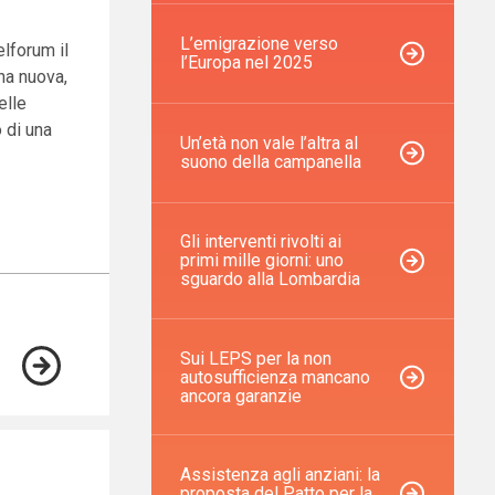
L’emigrazione verso
lforum il
l’Europa nel 2025
una nuova,
elle
o di una
Un’età non vale l’altra al
suono della campanella
Gli interventi rivolti ai
primi mille giorni: uno
sguardo alla Lombardia
Sui LEPS per la non
autosufficienza mancano
ancora garanzie
Assistenza agli anziani: la
proposta del Patto per la