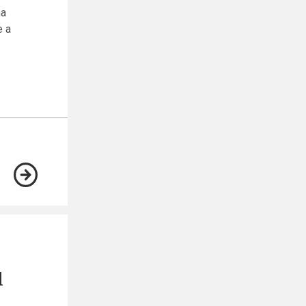
na
e a
l