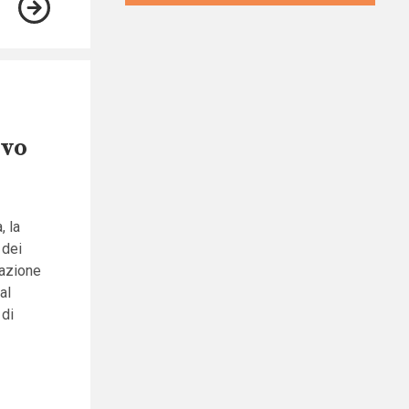
ivo
, la
 dei
cazione
al
 di