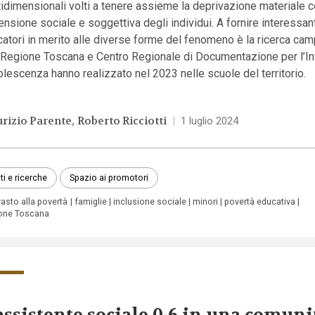
idimensionali volti a tenere assieme la deprivazione materiale c
nsione sociale e soggettiva degli individui. A fornire interessan
catori in merito alle diverse forme del fenomeno è la ricerca cam
 Regione Toscana e Centro Regionale di Documentazione per l’In
olescenza hanno realizzato nel 2023 nelle scuole del territorio.
rizio Parente
Roberto Ricciotti
|
1 luglio 2024
ti e ricerche
Spazio ai promotori
asto alla povertà
famiglie
inclusione sociale
minori
povertà educativa
one Toscana
assistente sociale 0-6 in una comuni