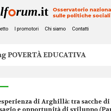
Osservatorio naziona
sulle politiche sociali
getto
I promotori
Chi siamo
Contatti
ag
POVERTÀ EDUCATIVA
esperienza di Arghillà: tra sacche di
sagio e opportunità di sviluppo (Par