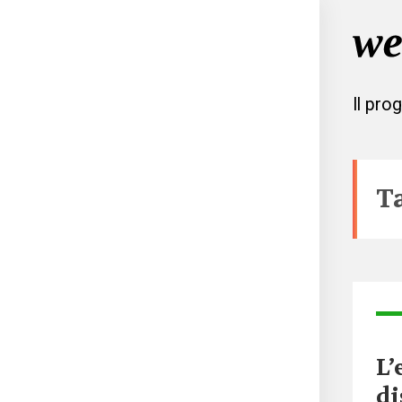
Il pro
T
L’
di