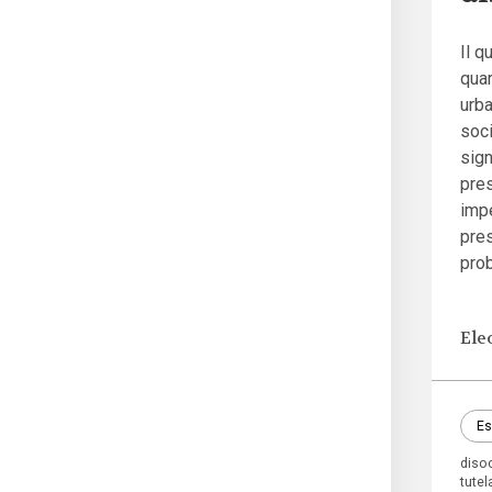
Il q
quar
urba
soci
sign
pres
impe
pres
prob
Ele
Es
diso
tutela