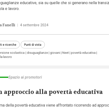
guaglianze educative, sia su quelle che si generano nella transiz
la e lavoro.
a Fanelli
|
4 settembre 2024
ti e ricerche
Punti di vista
ersione scolastica
disuguaglianze
giovani
Neet
povertà educativa
la-lavoro
Spazio ai promotori
 approccio alla povertà educativa
ema della povertà educativa viene affrontato ricorrendo ad approc