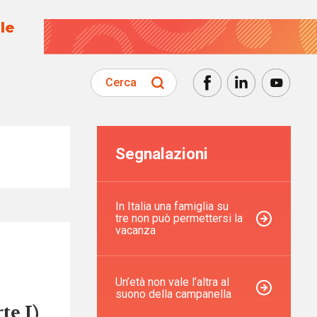
le
Cerca
Segnalazioni
In Italia una famiglia su
tre non può permettersi la
vacanza
Un’età non vale l’altra al
suono della campanella
te I)