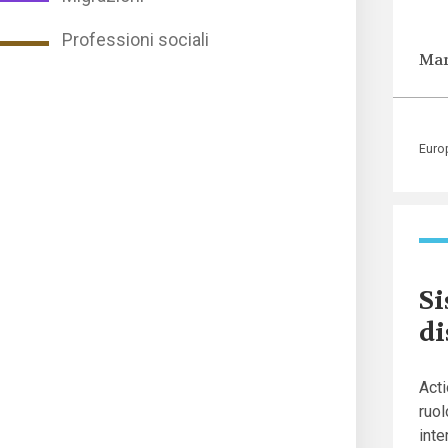
Professioni sociali
Mar
Euro
Si
di
Acti
ruol
inte