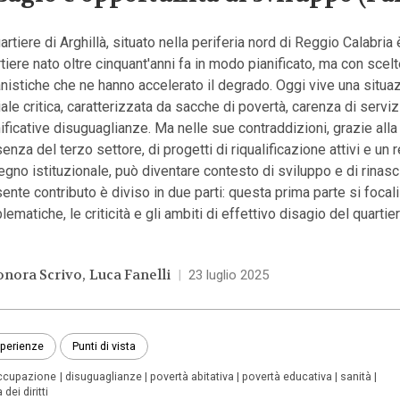
uartiere di Arghillà, situato nella periferia nord di Reggio Calabria 
tiere nato oltre cinquant'anni fa in modo pianificato, ma con scel
nistiche che ne hanno accelerato il degrado. Oggi vive una situa
ale critica, caratterizzata da sacche di povertà, carenza di serviz
ificative disuguaglianze. Ma nelle sue contraddizioni, grazie alla
enza del terzo settore, di progetti di riqualificazione attivi e un 
gno istituzionale, può diventare contesto di sviluppo e di rinascit
ente contributo è diviso in due parti: questa prima parte si focal
lematiche, le criticità e gli ambiti di effettivo disagio del quartier
onora Scrivo
Luca Fanelli
|
23 luglio 2025
perienze
Punti di vista
ccupazione
disuguaglianze
povertà abitativa
povertà educativa
sanità
 dei diritti