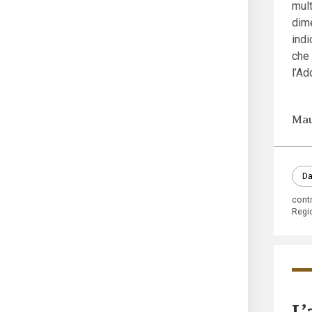
mult
dime
indi
che
l’Ad
Mau
Da
contr
Regi
L’