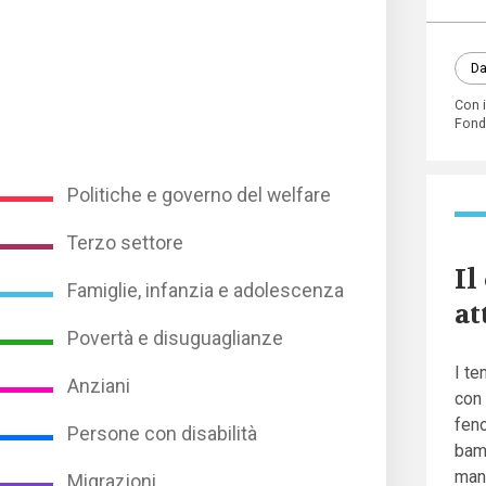
Da
Con 
Fond
Politiche e governo del welfare
Terzo settore
Il
Famiglie, infanzia e adolescenza
at
Povertà e disuguaglianze
I te
Anziani
con 
feno
Persone con disabilità
bamb
mani
Migrazioni