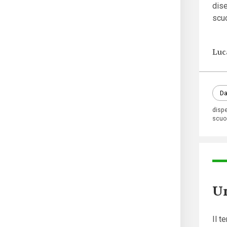
dise
scuo
Luc
Da
disp
scuo
Un
Il t