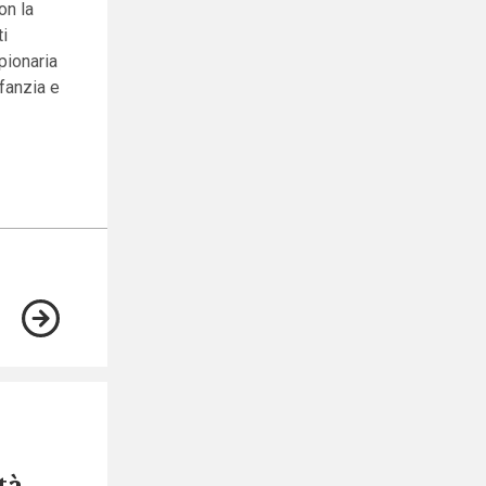
on la
ti
pionaria
fanzia e
tà