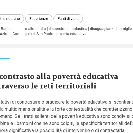
ti e ricerche
Esperienze
Punti di vista
i Bambini
diritto allo studio
dispersione scolastica
disuguaglianze
famiglie
azione Compagnia di San Paolo
povertà educativa
 contrasto alla povertà educativa
traverso le reti territoriali
ntativi di contrastare o sradicare la povertà educativa si scontr
la multidimensionalità e la forte contestualità che caratterizzano 
meno. Se i tratti salienti della povertà educativa sono condivisi d
ine e i bambini che ne sono colpiti, le specificità territoriali def
era significativa la possibilità di intervenire e di contrastarla.