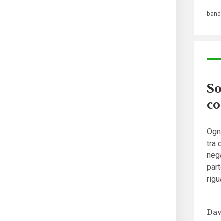
band
So
co
Ogni
tra 
nega
part
rigu
Dav