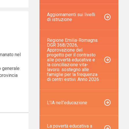
Aggiornamenti sui livelli
di istruzione
Regione Emilia-Romagna:
DGR 368/2026,
Approvazione del
emanato nel
progetto per il contrasto
alle povertà educative e
la conciliazione vita-
o generale
lavoro: sostegno alle
famiglie per la frequenza
 provincia
di centri estivi. Anno 2026
L’IA nell’educazione
La povertà educativa a