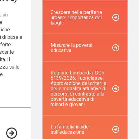
Crescere nelle periferie
è un
urbane: l’importanza dei
te
luoghi
zione
i di base e
 forte
Misurare la povertà
educativa
recente
a. Il
izza sulle
Regione Lombardia: DGR
e.
6139/2026, Fuoriclasse.
Approvazione dei criteri e
delle modalità attuative di
percorsi di contrasto alla
povertà educativa di
minori e giovani
La famiglia incide
sull’educazione