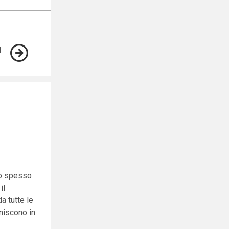
ano spesso
il
a tutte le
iniscono in