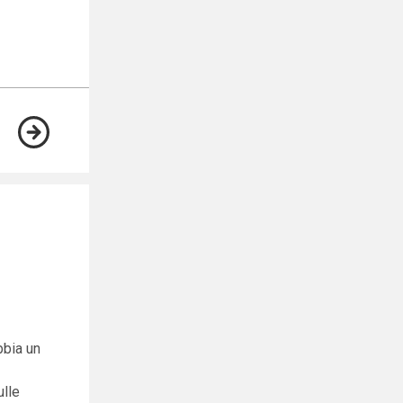
bbia un
ulle