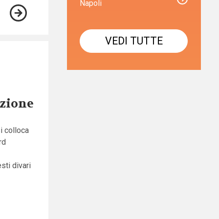
Napoli
VEDI TUTTE
uzione
si colloca
rd
sti divari