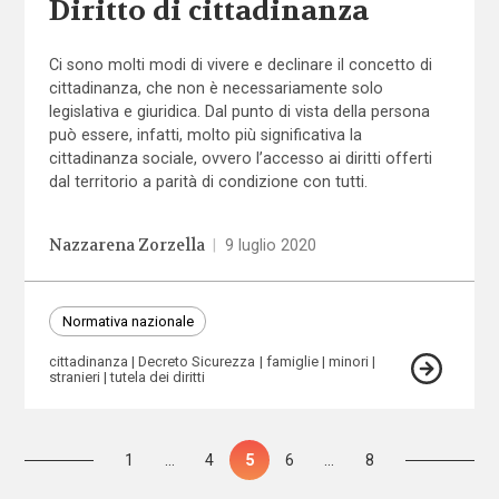
Diritto di cittadinanza
Ci sono molti modi di vivere e declinare il concetto di
cittadinanza, che non è necessariamente solo
legislativa e giuridica. Dal punto di vista della persona
può essere, infatti, molto più significativa la
cittadinanza sociale, ovvero l’accesso ai diritti offerti
dal territorio a parità di condizione con tutti.
Nazzarena Zorzella
|
9 luglio 2020
Normativa nazionale
cittadinanza
Decreto Sicurezza
famiglie
minori
stranieri
tutela dei diritti
Paginazione
Pagina
1
…
Pagina
4
Pagina
5
Pagina
6
…
Pagina
8
degli