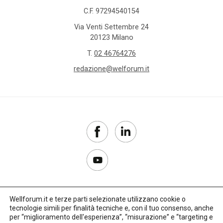
C.F. 97294540154
Via Venti Settembre 24
20123 Milano
T.
02 46764276
redazione@welforum.it
Wellforum.it e terze parti selezionate utilizzano cookie o
tecnologie simili per finalità tecniche e, con il tuo consenso, anche
Copyright 2017–2026
per “miglioramento dell'esperienza”, “misurazione” e “targeting e