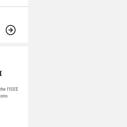
I
che l’ISEE
vono