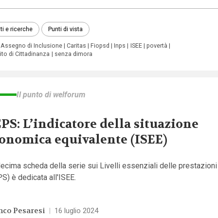
ti e ricerche
Punti di vista
Assegno di Inclusione
Caritas
Fiopsd
Inps
ISEE
povertà
to di Cittadinanza
senza dimora
Il punto di welforum
PS: L’indicatore della situazione
onomica equivalente (ISEE)
ecima scheda della serie sui Livelli essenziali delle prestazioni
S) è dedicata all'ISEE.
nco Pesaresi
|
16 luglio 2024