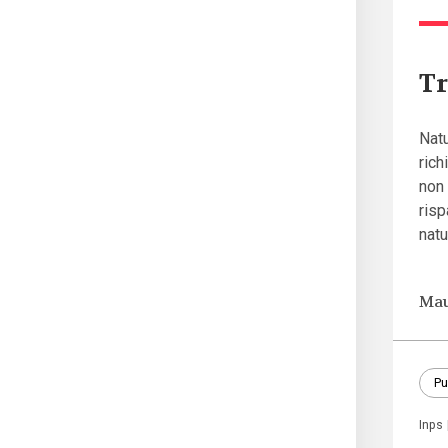
Tr
Natu
rich
non
risp
natu
Mau
Pu
Inps