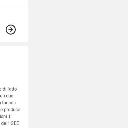
 di fatto
e i due
a fuoco i
che produce
oni. Il
 dell’ISEE.