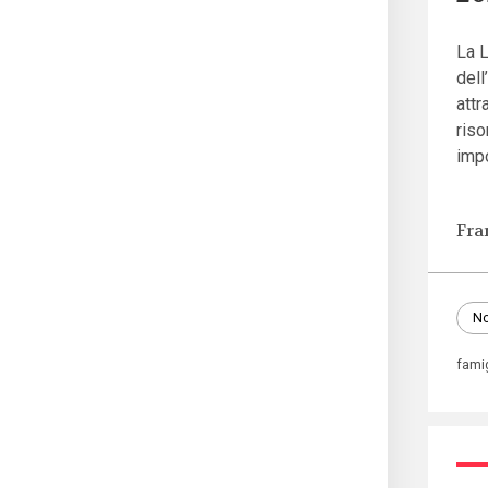
La L
dell
attr
riso
imp
Fra
No
fami