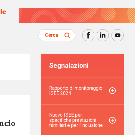
le
Cerca
Segnalazioni
Rapporto di monitoraggio
ISEE 2024
Nuovo ISEE per
specifiche prestazioni
ancio
familiari e per l’inclusione