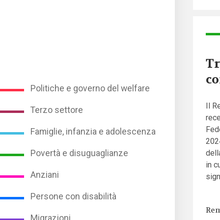
Tr
co
Politiche e governo del welfare
Il R
Terzo settore
rece
Fed
Famiglie, infanzia e adolescenza
2024
Povertà e disuguaglianze
dell
in c
Anziani
sign
Persone con disabilità
Rem
Migrazioni