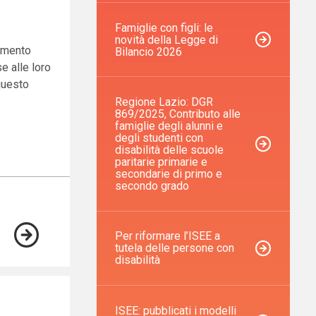
Famiglie con figli: le
novità della Legge di
rumento
Bilancio 2026
se alle loro
questo
Regione Lazio: DGR
869/2025, Contributo alle
famiglie degli alunni e
degli studenti con
disabilità delle scuole
paritarie primarie e
secondarie di primo e
secondo grado
Per riformare l’ISEE a
tutela delle persone con
disabilità
ISEE: pubblicati i modelli