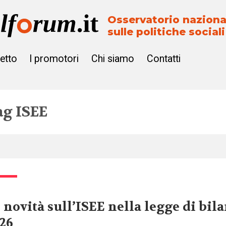
Osservatorio naziona
sulle politiche sociali
getto
I promotori
Chi siamo
Contatti
ag
ISEE
 novità sull’ISEE nella legge di bil
26