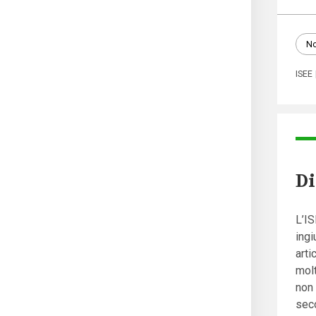
No
ISEE
Di
L’I
ingi
arti
molt
non 
seco