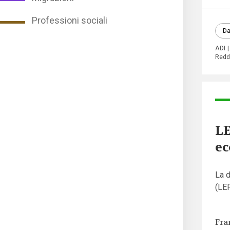
Professioni sociali
Da
ADI
Reddi
LE
ec
La d
(LEP
Fra