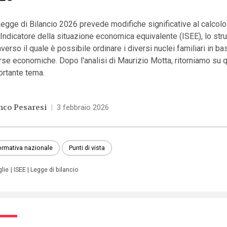
egge di Bilancio 2026 prevede modifiche significative al calcolo
’Indicatore della situazione economica equivalente (ISEE), lo st
averso il quale è possibile ordinare i diversi nuclei familiari in ba
rse economiche. Dopo l'analisi di Maurizio Motta, ritorniamo su 
ortante tema.
nco Pesaresi
|
3 febbraio 2026
rmativa nazionale
Punti di vista
glie
ISEE
Legge di bilancio