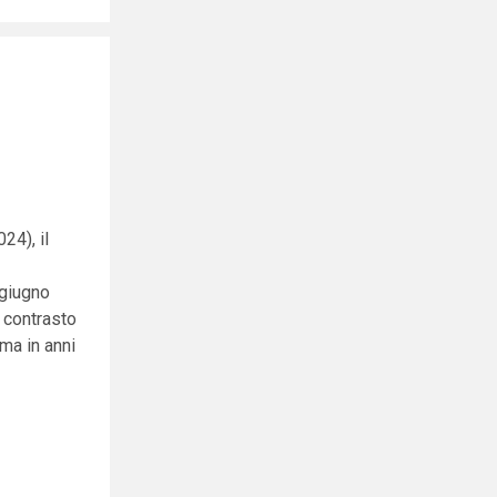
24), il
(giugno
i contrasto
rma in anni