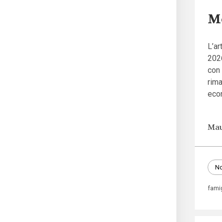
Mo
L’ar
2026
con 
rim
eco
Mau
No
fami