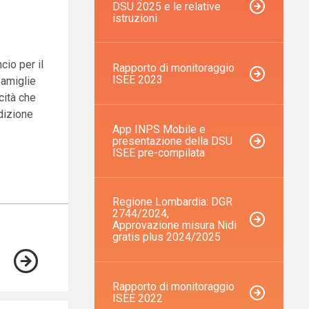
DSU 2025 e le relative
istruzioni
cio per il
Rapporto di monitoraggio
ISEE 2023
famiglie
icità che
dizione
App INPS Mobile e
presentazione della DSU
ISEE pre-compilata
Regione Lombardia: DGR
2744/2024,
Approvazione misura Nidi
gratis plus 2024/2025
Rapporto di monitoraggio
ISEE 2022