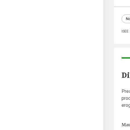
No
ISEE
Di
Pres
prod
erog
Mau