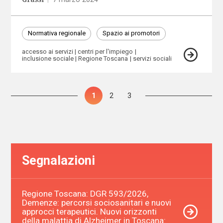
Normativa regionale
Spazio ai promotori
accesso ai servizi
centri per l'impiego
inclusione sociale
Regione Toscana
servizi sociali
Paginazione
Pagina
1
Pagina
2
Pagina
3
degli
articoli
Segnalazioni
Regione Toscana: DGR 593/2026,
Demenze: percorsi sociosanitari e nuovi
approcci terapeutici. Nuovi orizzonti
della malattia di Alzheimer in Toscana: