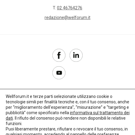
T.
02 46764276
redazione@welforum.it
Wellforum.it e terze parti selezionate utilizzano cookie o
tecnologie simili per finalità tecniche e, con il tuo consenso, anche
Copyright 2017–2026
per “miglioramento dell'esperienza”, “misurazione” e “targeting e
pubblicità” come specificato nella
informativa sul trattamento dei
Privacy Policy
dati
. Il rifiuto del consenso può rendere non disponibili le relative
funzioni.
Impostazioni cookie
Puoi liberamente prestare, rifiutare o revocare il tuo consenso, in
qualsiasi momento, accedendo al pannello delle preferenze.