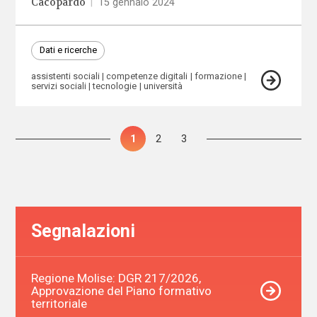
Cacopardo
|
15 gennaio 2024
Dati e ricerche
assistenti sociali
competenze digitali
formazione
servizi sociali
tecnologie
università
Paginazione
Pagina
1
Pagina
2
Pagina
3
degli
articoli
Segnalazioni
Regione Molise: DGR 217/2026,
Approvazione del Piano formativo
territoriale