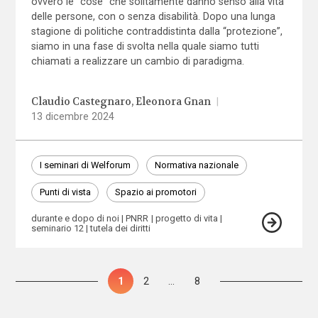
ovvero le “cose” che solitamente danno senso alla vita
delle persone, con o senza disabilità. Dopo una lunga
stagione di politiche contraddistinta dalla “protezione”,
siamo in una fase di svolta nella quale siamo tutti
chiamati a realizzare un cambio di paradigma.
Claudio Castegnaro
Eleonora Gnan
|
13 dicembre 2024
I seminari di Welforum
Normativa nazionale
Punti di vista
Spazio ai promotori
durante e dopo di noi
PNRR
progetto di vita
seminario 12
tutela dei diritti
Paginazione
Pagina
1
Pagina
2
…
Pagina
8
degli