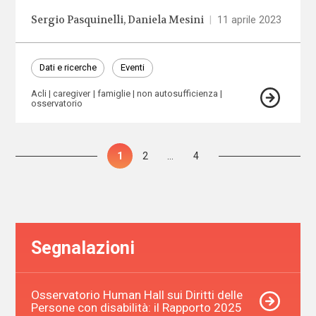
Sergio Pasquinelli
Daniela Mesini
|
11 aprile 2023
Dati e ricerche
Eventi
Acli
caregiver
famiglie
non autosufficienza
osservatorio
Paginazione
Pagina
1
Pagina
2
…
Pagina
4
degli
articoli
Segnalazioni
Osservatorio Human Hall sui Diritti delle
Persone con disabilità: il Rapporto 2025