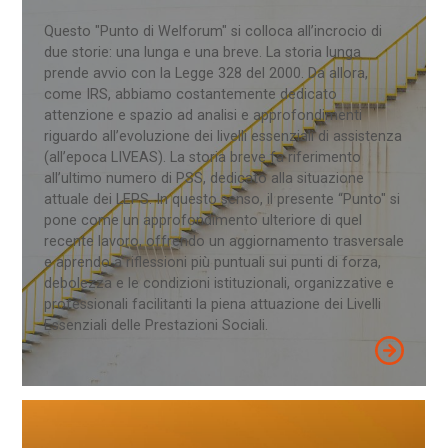
Questo "Punto di Welforum" si colloca all’incrocio di
due storie: una lunga e una breve. La storia lunga
prende avvio con la Legge 328 del 2000. Da allora,
come IRS, abbiamo costantemente dedicato
attenzione e spazio ad analisi e approfondimenti
riguardo all’evoluzione dei livelli essenziali di assistenza
(all’epoca LIVEAS). La storia breve fa riferimento
all’ultimo numero di PSS, dedicato alla situazione
attuale dei LEPS. In questo senso, il presente “Punto" si
pone come un approfondimento ulteriore di quel
recente lavoro, offrendo un aggiornamento trasversale
e aprendo a riflessioni più puntuali sui punti di forza,
debolezza e le condizioni istituzionali, organizzative e
professionali facilitanti la piena attuazione dei Livelli
Essenziali delle Prestazioni Sociali.