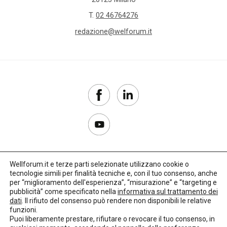
T.
02 46764276
redazione@welforum.it
Wellforum.it e terze parti selezionate utilizzano cookie o
tecnologie simili per finalità tecniche e, con il tuo consenso, anche
Copyright 2017–2026
per “miglioramento dell'esperienza”, “misurazione” e “targeting e
pubblicità” come specificato nella
informativa sul trattamento dei
Privacy Policy
dati
. Il rifiuto del consenso può rendere non disponibili le relative
funzioni.
Impostazioni cookie
Puoi liberamente prestare, rifiutare o revocare il tuo consenso, in