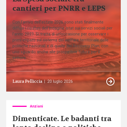
cantieri per PNRR e LEPS
Con l’arrivo dell’estate 2026 sono stati finalmente
diffusi i risultati dell’Indagine Istat sui servizi sociali per
l’anno 2023. Si tratta di un’occasione per osservare i
primi impatti sul sistema del welfare territoriale delle
politiche nazionali e di quelle del Recovery Plan, con
uno sguardo anche alle prospettive future per il
settore.
Laura Pelliccia
|
20 luglio 2026
Anziani
Dimenticate. Le badanti tra