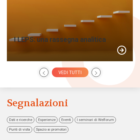
I LEPS: una rassegna analitica
VEDI TUTTI
Segnalazioni
Dati e ricerche
Esperienze
Eventi
I seminari di Welforum
Punti di vista
Spazio ai promotori