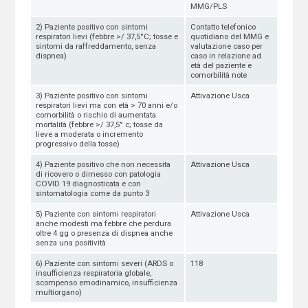
MMG/PLS
2) Paziente positivo con sintomi
Contatto telefonico
respiratori lievi (febbre >/ 37,5°C; tosse e
quotidiano del MMG e
sintomi da raffreddamento, senza
valutazione caso per
dispnea)
caso in relazione ad
età del paziente e
comorbilità note
3) Paziente positivo con sintomi
Attivazione Usca
respiratori lievi ma con età > 70 anni e/o
comorbilità o rischio di aumentata
mortalità (febbre >/ 37,5° c; tosse da
lieve a moderata o incremento
progressivo della tosse)
4) Paziente positivo che non necessita
Attivazione Usca
di ricovero o dimesso con patologia
COVID 19 diagnosticata e con
sintomatologia come da punto 3
5) Paziente con sintomi respiratori
Attivazione Usca
anche modesti ma febbre che perdura
oltre 4 gg o presenza di dispnea anche
senza una positività
6) Paziente con sintomi severi (ARDS o
118
insufficienza respiratoria globale,
scompenso emodinamico, insufficienza
multiorgano)