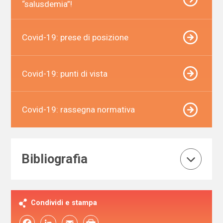
“salusdemia”!
Covid-19: prese di posizione
Covid-19: punti di vista
Covid-19: rassegna normativa
Bibliografia
Condividi e stampa
Facebook
LinkedIn
Email