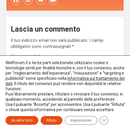
Lascia un commento
Il tuo indirizzo email non sarà pubblicato.
I campi
obbligatori sono contrassegnati
*
Wellforum.it e terze parti selezionate utilizzano cookie o
tecnologie simili per finalità tecniche e, con il tuo consenso, anche
per “miglioramento dell'esperienza”, “misurazione” e “targeting e
pubblicità” come specificato nella
informativa sul trattamento dei
dati
. Il rifiuto del consenso può rendere non disponibili le relative
funzioni.
Puoi liberamente prestare, rifiutare o revocare il tuo consenso, in
qualsiasi momento, accedendo al pannello delle preferenze.
Accetto la
Privacy Policy
*
Usa il pulsante “Accetta” per acconsentire. Usa il pulsante “Rifiuta”
o chiudi questa informativa per continuare senza accettare.
Close GDPR C
Accetta tutto
Rifiuta
Impostazioni