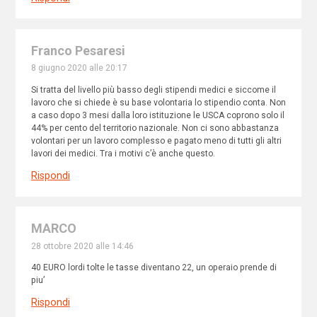
Franco Pesaresi
8 giugno 2020 alle 20:17
Si tratta del livello più basso degli stipendi medici e siccome il
lavoro che si chiede è su base volontaria lo stipendio conta. Non
a caso dopo 3 mesi dalla loro istituzione le USCA coprono solo il
44% per cento del territorio nazionale. Non ci sono abbastanza
volontari per un lavoro complesso e pagato meno di tutti gli altri
lavori dei medici. Tra i motivi c’è anche questo.
Rispondi
MARCO
28 ottobre 2020 alle 14:46
40 EURO lordi tolte le tasse diventano 22, un operaio prende di
piu’
Rispondi