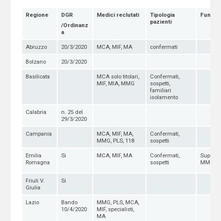
Regione
DGR
Medici reclutati
Tipologia
Funzion
pazienti
/Ordinanz
a
Abruzzo
20/3/2020
MCA, MIF, MA
confermati
Bolzano
20/3/2020
Basilicata
MCA solo titolari,
Confermati,
MIF, MIA, MMG
sospetti,
familiari
isolamento
Calabria
n. 25 del
29/3/2020
Campania
MCA, MIF, MA,
Confermati,
MMG, PLS, 118
sospetti
Emilia
Si
MCA, MIF, MA
Confermati,
Support
Romagna
sospetti
MMG
Friuli V.
Si
Giulia
Lazio
Bando
MMG, PLS, MCA,
10/4/2020
MIF, specialisti,
MA