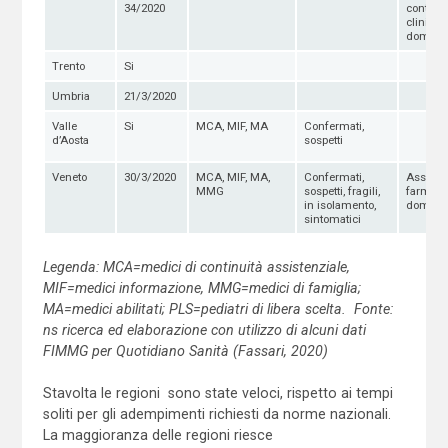
34/2020
controlli
clinici
domicili
Trento
Si
Umbria
21/3/2020
Valle
Si
MCA, MIF, MA
Confermati,
d’Aosta
sospetti
Veneto
30/3/2020
MCA, MIF, MA,
Confermati,
Assiste
MMG
sospetti, fragili,
farmaci
in isolamento,
domicil
sintomatici
Legenda: MCA=medici di continuità assistenziale,
MIF=medici informazione, MMG=medici di famiglia;
MA=medici abilitati; PLS=pediatri di libera scelta. Fonte:
ns ricerca ed elaborazione con utilizzo di alcuni dati
FIMMG per Quotidiano Sanità (Fassari, 2020)
Stavolta le regioni sono state veloci, rispetto ai tempi
soliti per gli adempimenti richiesti da norme nazionali.
La maggioranza delle regioni riesce