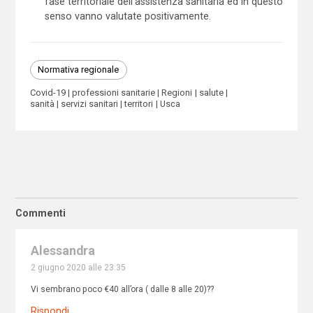
fase territoriale dell’assistenza sanitaria ed in questo
senso vanno valutate positivamente.
Normativa regionale
Covid-19
professioni sanitarie
Regioni
salute
sanità
servizi sanitari
territori
Usca
Commenti
Alessandra
2 giugno 2020 alle 23:35
Vi sembrano poco €40 all’ora ( dalle 8 alle 20)??
Rispondi