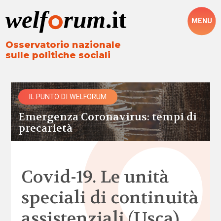
MENU
Osservatorio nazionale
sulle politiche sociali
IL PUNTO DI WELFORUM
Emergenza Coronavirus: tempi di
precarietà
Covid-19. Le unità
speciali di continuità
assistenziali (Usca)