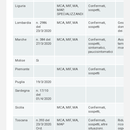
Liguria
MCA, MIF, MA,
Confermati,
MAP,
sospetti,
SPECIALIZZANDI
Lombardia
n. 2986
MCA, MIF, MA
Confermati,
Gestion
del
sospetti
domicili
23/3/2020
dei pazi
Marche
n. 384 del
MCA, MIF, MA
Confermati,
Assiste
27/3/2020
sospetti,
tamponi
sintomatici,
monitor
paucisintomatici
Molise
Si
Piemonte
MCA, MIF, MA
Confermati,
sospetti
Puglia
19/3/2020
Sardegna
n. 17/10
del
01/4/2020
Sicilia
MCA, MIF, MA
Confermati,
sospetti,
Toscana
n.393 del
MCA, MIF, MA,
Confermati,
Ridurre
23/3/2020.
MAP
sospetti, altre
ricorso
Ord.
situazioni.
ospedal