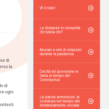
W il nido!
Le distanze in comunità:
chi tutela chi?
Anziani e reti di relazioni
durante la pandemia
ase di
erso la
Cecità ed ipovisione in
Italia al tempo del
Coronavirus
o di
are ogni
Le parole armoniose: la
vicinanza nel tempo del
contesti
distanziamento sociale