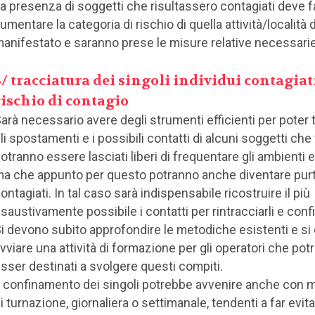
a presenza di soggetti che risultassero contagiati deve f
umentare la categoria di rischio di quella attività/località 
anifestato e saranno prese le misure relative necessarie
3/ tracciatura dei singoli individui contagiati
rischio di contagio
arà necessario avere degli strumenti efficienti per poter 
li spostamenti e i possibili contatti di alcuni soggetti che 
otranno essere lasciati liberi di frequentare gli ambienti 
a che appunto per questo potranno anche diventare pur
ontagiati. In tal caso sarà indispensabile ricostruire il più
saustivamente possibile i contatti per rintracciarli e confi
i devono subito approfondire le metodiche esistenti e si
vviare una attività di formazione per gli operatori che pot
sser destinati a svolgere questi compiti.
l confinamento dei singoli potrebbe avvenire anche con m
i turnazione, giornaliera o settimanale, tendenti a far evit