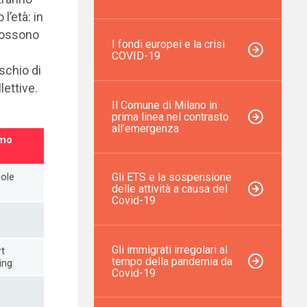
l’età: in
 possono
I fondi europei e la crisi
COVID-19
ischio di
lettive.
Il Comune di Milano in
prima linea nel contrasto
all’emergenza
imo
Gli ETS e la sospensione
cole
delle attività a causa del
Covid-19
Gli immigrati irregolari al
t
tempo della pandemia da
ing
Covid-19