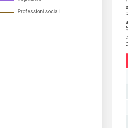
e
Professioni sociali
S
a
È
c
Q