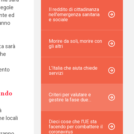
regole
Il reddito di cittadinanza
nell’emergenza sanitaria
ente ed
e sociale
ranno
Morire da soli, morire con
za sarà
gli altri
che
L’Italia che aiuta chiede
ento
servizi
condo
Criteri per valutare e
gestire la fase due…
à
e locali
Dieci cose che l’UE sta
facendo per combattere il
coronavirus
tranno