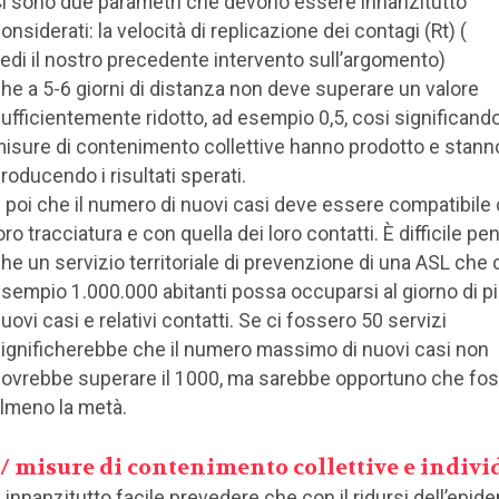
i sono due parametri che devono essere innanzitutto
onsiderati: la velocità di replicazione dei contagi (Rt) (
edi il nostro precedente intervento sull’argomento)
he a 5-6 giorni di distanza non deve superare un valore
ufficientemente ridotto, ad esempio 0,5, cosi significand
isure di contenimento collettive hanno prodotto e stann
roducendo i risultati sperati.
 poi che il numero di nuovi casi deve essere compatibile 
oro tracciatura e con quella dei loro contatti. È difficile pe
he un servizio territoriale di prevenzione di una ASL che
sempio 1.000.000 abitanti possa occuparsi al giorno di pi
uovi casi e relativi contatti. Se ci fossero 50 servizi
ignificherebbe che il numero massimo di nuovi casi non
ovrebbe superare il 1000, ma sarebbe opportuno che fo
lmeno la metà.
1/ misure di contenimento collettive e indivi
 innanzitutto facile prevedere che con il ridursi dell’epid