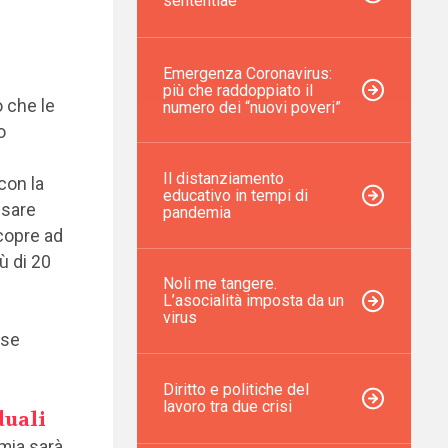
sententiae”
Emergenza Coronavirus:
più che raddoppiato il
o che le
numero dei “nuovi poveri”
o
Il distanziamento
con la
educativo in tempi di
nsare
pandemia
 copre ad
ù di 20
Noli me tangere.
L’asocialità imposta da un
virus
sse
Diritto e politiche del
lavoro tra due crisi
duali
emia sarà