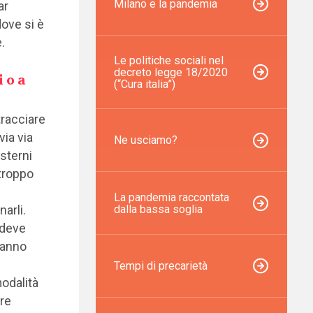
Milano e la pandemia
ar
dove si è
.
Le politiche sociali nel
decreto legge 18/2020
 o a
(“Cura italia”)
tracciare
via via
Ne usciamo?
esterni
troppo
La pandemia raccontata
dalla bassa soglia
narli.
 deve
ranno
Tempi di precarietà
odalità
are