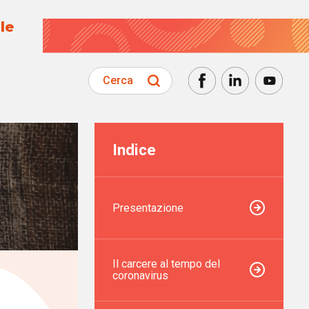
le
Cerca
Indice
Presentazione
Il carcere al tempo del
coronavirus