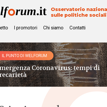
Osservatorio naziona
sulle politiche sociali
getto
I promotori
Chi siamo
Contatti
IL PUNTO DI WELFORUM
mergenza Coronavirus: tempi di
recarietà