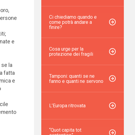
oro,
Ci chiediamo quando e
 persone
come potrà andare a
finire?
ti;
nate e
Cosa urge per la
protezione dei fragili
 se la
a fatta
Tamponi: quanti se ne
omica e
fanno e quanti ne servono
o
cile
L’Europa ritrovata
remento
“Quot capita tot