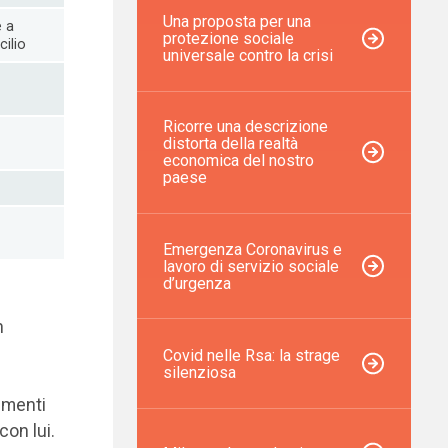
Una proposta per una
e a
protezione sociale
ilio
universale contro la crisi
Ricorre una descrizione
distorta della realtà
economica del nostro
paese
Emergenza Coronavirus e
lavoro di servizio sociale
d’urgenza
n
Covid nelle Rsa: la strage
silenziosa
imenti
con lui.