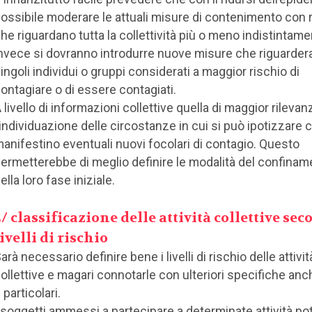
ossibile moderare le attuali misure di contenimento con 
he riguardano tutta la collettività più o meno indistintam
nvece si dovranno introdurre nuove misure che riguarde
ingoli individui o gruppi considerati a maggior rischio di
ontagiare o di essere contagiati.
 livello di informazioni collettive quella di maggior rilevan
’individuazione delle circostanze in cui si può ipotizzare 
anifestino eventuali nuovi focolari di contagio. Questo
ermetterebbe di meglio definire le modalità del confinam
ella loro fase iniziale.
2/ classificazione delle attività collettive se
livelli di rischio
arà necessario definire bene i livelli di rischio delle attivit
ollettive e magari connotarle con ulteriori specifiche anch
 particolari.
 soggetti ammessi a partecipare a determinate attività po