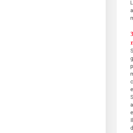
L
a
m
S
g
p
m
c
e
S
a
e
I
d