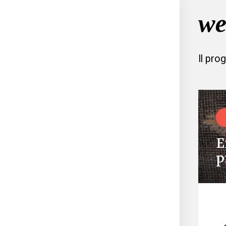
Il pro
E
p