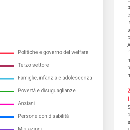
p
c
i
s
c
A
Politiche e governo del welfare
l
m
Terzo settore
p
n
Famiglie, infanzia e adolescenza
Povertà e disuguaglianze
Anziani
S
c
Persone con disabilità
e
Migrazioni
I