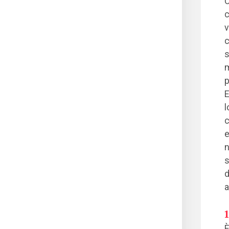
C
c
v
c
s
m
p
E
l
c
e
n
s
d
a
È