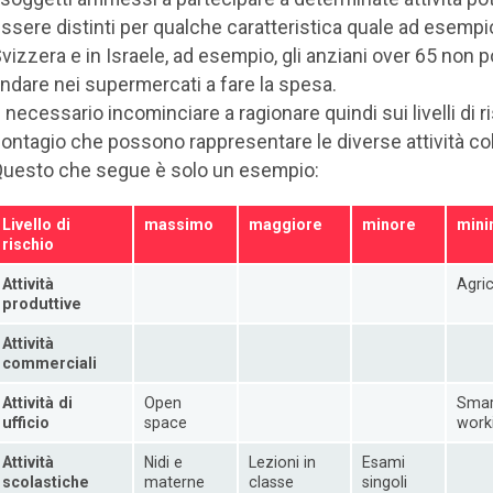
ssere distinti per qualche caratteristica quale ad esempio 
vizzera e in Israele, ad esempio, gli anziani over 65 non
ndare nei supermercati a fare la spesa.
 necessario incominciare a ragionare quindi sui livelli di r
ontagio che possono rappresentare le diverse attività col
uesto che segue è solo un esempio:
Livello di
massimo
maggiore
minore
min
rischio
Attività
Agri
produttive
Attività
commerciali
Attività di
Open
Smar
ufficio
space
work
Attività
Nidi e
Lezioni in
Esami
scolastiche
materne
classe
singoli