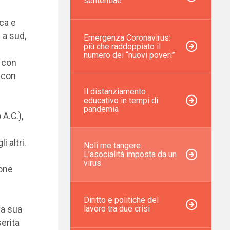
sententiae”
ica e
 a sud,
Emergenza Coronavirus:
più che raddoppiato il
numero dei “nuovi poveri”
 con
, con
Il distanziamento
educativo in tempi di
pandemia
A.C.),
 altri.
Noli me tangere.
L’asocialità imposta da un
virus
ione
Diritto e politiche del
lavoro tra due crisi
na sua
erita