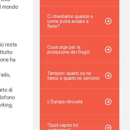
 il mondo
Ci chiediamo quando e
come potrà andare a
finire?
iù resta
Cosa urge per la
ttutto
protezione dei fragili
ione ha
Tamponi: quanti se ne
rado,
fanno e quanti ne servono
eto di
glofono
L’Europa ritrovata
rking,
“Quot capita tot