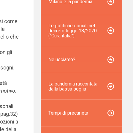
Milano e la pandemia
osì come
Le politiche sociali nel
lle
decreto legge 18/2020
(“Cura italia”)
uello che
on gli
Ne usciamo?
isogni,
età
La pandemia raccontata
dalla bassa soglia
emotivo
:
rsonali
Tempi di precarietà
, pag.32)
mozioni a
le della