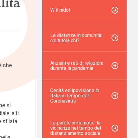
lità
W il nido!
Le distanze in comunità:
chi tutela chi?
Anziani e reti di relazioni
’è che
durante la pandemia
Cecità ed ipovisione in
Italia al tempo del
Coronavirus
he si
ale, alti
 sfilata
Le parole armoniose: la
vicinanza nel tempo del
distanziamento sociale
nella