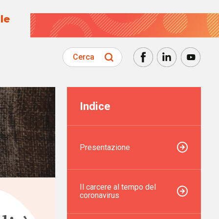
le
Cerca
Indice
Presentazione
Il carcere al tempo del
coronavirus