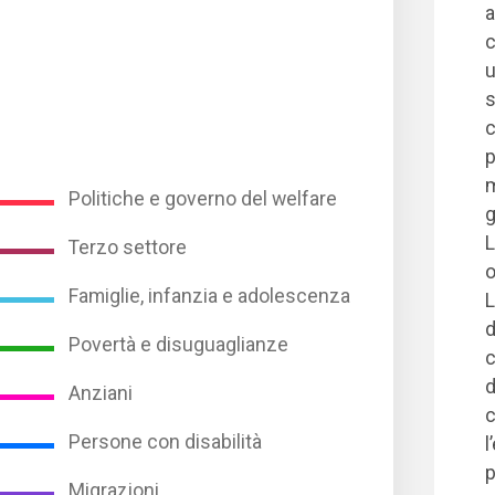
a
c
u
s
c
p
m
Politiche e governo del welfare
g
L
Terzo settore
o
Famiglie, infanzia e adolescenza
L
d
Povertà e disuguaglianze
c
d
Anziani
c
Persone con disabilità
l
p
Migrazioni