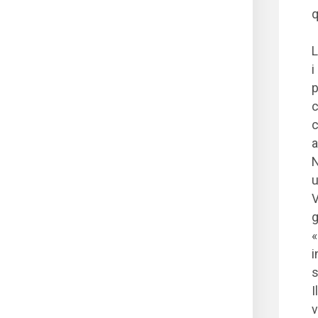
q
L
i
p
c
c
a
N
u
V
g
«
i
s
I
v