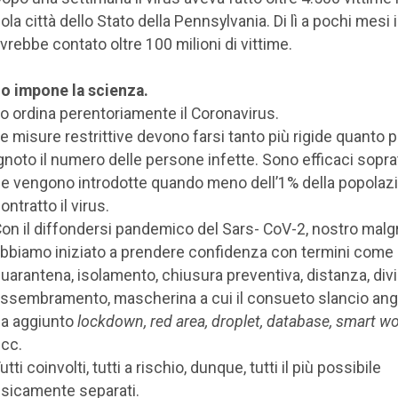
ola città dello Stato della Pennsylvania. Di lì a pochi mesi
vrebbe contato oltre 100 milioni di vittime.
o impone la scienza.
o ordina perentoriamente il Coronavirus.
e misure restrittive devono farsi tanto più rigide quanto p
gnoto il numero delle persone infette. Sono efficaci sopra
e vengono introdotte quando meno dell’1% della popolaz
ontratto il virus.
on il diffondersi pandemico del Sars- CoV-2, nostro malg
bbiamo iniziato a prendere confidenza con termini come
uarantena, isolamento, chiusura preventiva, distanza, divi
ssembramento, mascherina a cui il consueto slancio an
a aggiunto
lockdown, red area, droplet, database, smart wo
cc.
utti coinvolti, tutti a rischio, dunque, tutti il più possibile
isicamente separati.