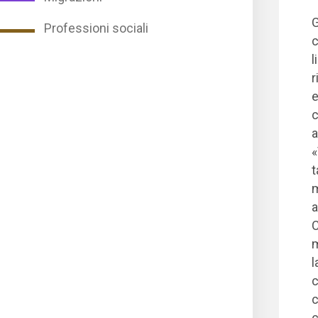
G
Professioni sociali
c
l
r
e
c
a
«
t
m
a
C
l
c
c
c