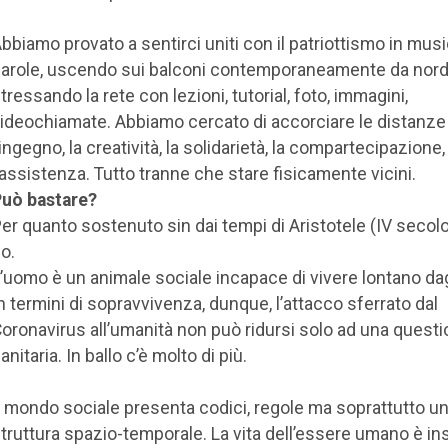
bbiamo provato a sentirci uniti con il patriottismo in mus
arole, uscendo sui balconi contemporaneamente da nord
tressando la rete con lezioni, tutorial, foto, immagini,
ideochiamate. Abbiamo cercato di accorciare le distanze
’ingegno, la creatività, la solidarietà, la compartecipazione
’assistenza. Tutto tranne che stare fisicamente vicini.
uò bastare?
er quanto sostenuto sin dai tempi di Aristotele (IV secolo 
o.
’uomo è un animale sociale incapace di vivere lontano dagli
n termini di sopravvivenza, dunque, l’attacco sferrato dal
oronavirus all’umanità non può ridursi solo ad una quest
anitaria. In ballo c’è molto di più.
l mondo sociale presenta codici, regole ma soprattutto u
truttura spazio-temporale. La vita dell’essere umano è ins