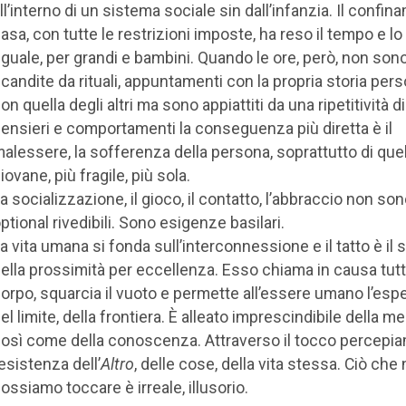
ll’interno di un sistema sociale sin dall’infanzia. Il confin
asa, con tutte le restrizioni imposte, ha reso il tempo e l
guale, per grandi e bambini. Quando le ore, però, non son
candite da rituali, appuntamenti con la propria storia per
on quella degli altri ma sono appiattiti da una ripetitività di
ensieri e comportamenti la conseguenza più diretta è il
alessere, la sofferenza della persona, soprattutto di quel
iovane, più fragile, più sola.
a socializzazione, il gioco, il contatto, l’abbraccio non so
ptional rivedibili. Sono esigenze basilari.
a vita umana si fonda sull’interconnessione e il tatto è il
ella prossimità per eccellenza. Esso chiama in causa tutto
orpo, squarcia il vuoto e permette all’essere umano l’esp
el limite, della frontiera. È alleato imprescindibile della m
osì come della conoscenza. Attraverso il tocco percepi
’esistenza dell’
Altro
, delle cose, della vita stessa. Ciò che
ossiamo toccare è irreale, illusorio.