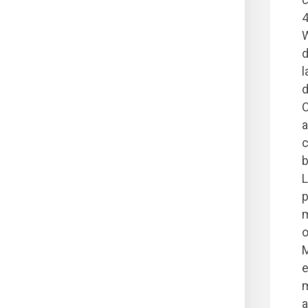
4
W
d
l
d
C
a
c
b
L
p
m
o
M
e
m
a