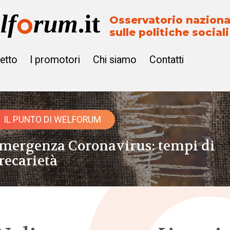
Osservatorio naziona
sulle politiche sociali
getto
I promotori
Chi siamo
Contatti
IL PUNTO DI WELFORUM
mergenza Coronavirus: tempi di
recarietà