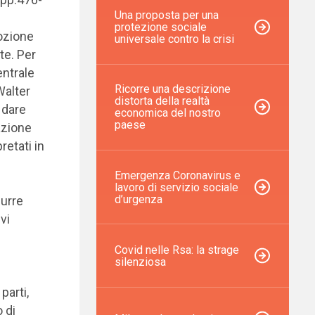
Una proposta per una
protezione sociale
ozione
universale contro la crisi
te. Per
entrale
Ricorre una descrizione
Walter
distorta della realtà
 dare
economica del nostro
paese
azione
retati in
Emergenza Coronavirus e
lavoro di servizio sociale
d’urgenza
durre
vi
Covid nelle Rsa: la strage
silenziosa
parti,
 di