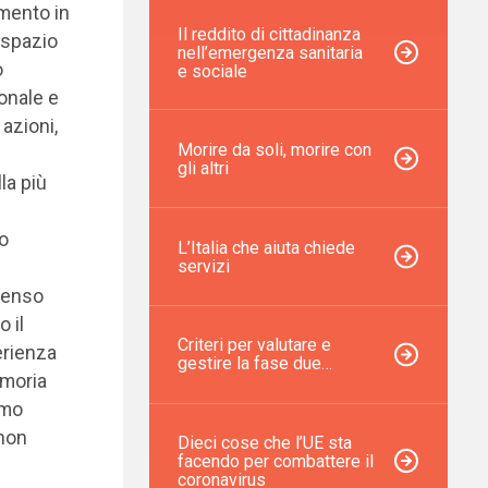
amento in
Il reddito di cittadinanza
o spazio
nell’emergenza sanitaria
o
e sociale
sonale e
 azioni,
Morire da soli, morire con
gli altri
la più
no
L’Italia che aiuta chiede
servizi
 senso
 il
Criteri per valutare e
erienza
gestire la fase due…
emoria
amo
 non
Dieci cose che l’UE sta
facendo per combattere il
coronavirus