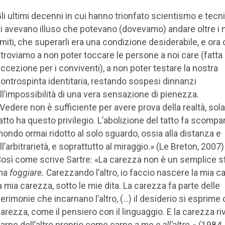
li ultimi decenni in cui hanno trionfato scientismo e tec
i avevano illuso che potevano (dovevamo) andare oltre i n
imiti, che superarli era una condizione desiderabile, e ora 
itroviamo a non poter toccare le persone a noi care (fatta
ccezione per i conviventi), a non poter testare la nostra
ontrospinta identitaria, restando sospesi dinnanzi
ll’impossibilità di una vera sensazione di pienezza.
Vedere non è sufficiente per avere prova della realtà, sol
atto ha questo privilegio. L’abolizione del tatto fa scompa
ondo ormai ridotto al solo sguardo, ossia alla distanza e
ll’arbitrarietà, e soprattutto al miraggio.» (Le Breton, 2007)
osì come scrive Sartre: «La carezza non è un semplice sf
ma
foggiare.
Carezzando l’altro, io faccio nascere la mia c
a mia carezza, sotto le mie dita. La carezza fa parte delle
erimonie che incarnano l’altro, (…) il desiderio si esprime 
arezza, come il pensiero con il linguaggio. E la carezza riv
arne dell’altro proprio come carne a me
e all’altro.»
(1984,