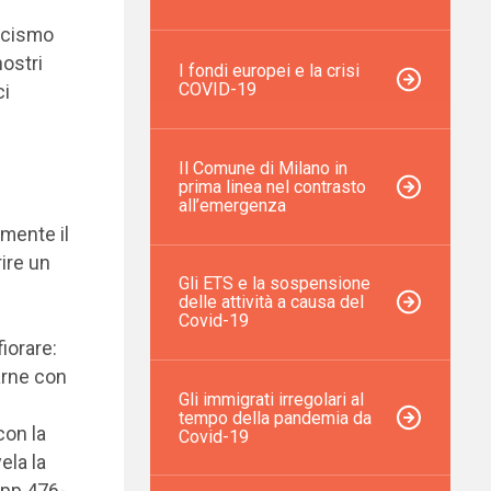
nicismo
ostri
I fondi europei e la crisi
COVID-19
ci
Il Comune di Milano in
prima linea nel contrasto
all’emergenza
amente il
rire un
Gli ETS e la sospensione
delle attività a causa del
Covid-19
iorare:
arne con
Gli immigrati irregolari al
tempo della pandemia da
con la
Covid-19
ela la
 pp.476-