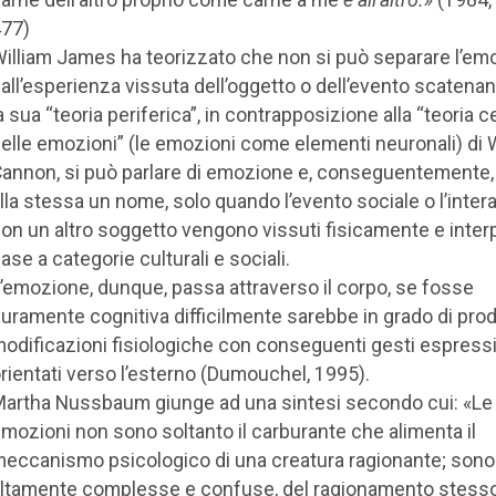
77)
illiam James ha teorizzato che non si può separare l’em
all’esperienza vissuta dell’oggetto o dell’evento scatenan
a sua “teoria periferica”, in contrapposizione alla “teoria c
elle emozioni” (le emozioni come elementi neuronali) di 
annon, si può parlare di emozione e, conseguentemente,
lla stessa un nome, solo quando l’evento sociale o l’inter
on un altro soggetto vengono vissuti fisicamente e interp
ase a categorie culturali e sociali.
’emozione, dunque, passa attraverso il corpo, se fosse
uramente cognitiva difficilmente sarebbe in grado di pro
odificazioni fisiologiche con conseguenti gesti espressi
rientati verso l’esterno (Dumouchel, 1995).
artha Nussbaum giunge ad una sintesi secondo cui: «Le
mozioni non sono soltanto il carburante che alimenta il
eccanismo psicologico di una creatura ragionante; sono 
ltamente complesse e confuse, del ragionamento stesso