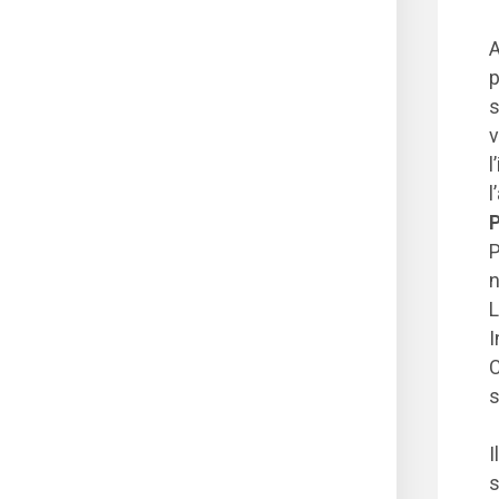
A
p
s
v
l
l
P
P
n
L
I
C
s
I
s