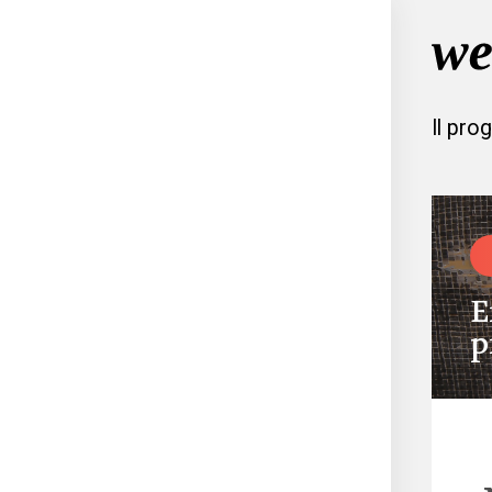
Il pro
E
p