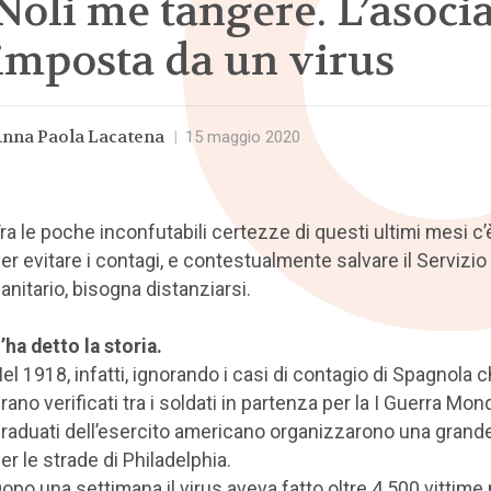
Noli me tangere. L’asocia
imposta da un virus
nna Paola Lacatena
|
15 maggio 2020
ra le poche inconfutabili certezze di questi ultimi mesi c
er evitare i contagi, e contestualmente salvare il Servizio
anitario, bisogna distanziarsi.
’ha detto la storia.
el 1918, infatti, ignorando i casi di contagio di Spagnola c
rano verificati tra i soldati in partenza per la I Guerra Mondi
raduati dell’esercito americano organizzarono una grande
er le strade di Philadelphia.
opo una settimana il virus aveva fatto oltre 4.500 vittime 