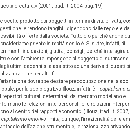
uesta creatura.» (2001; trad. It. 2004, pag. 19)
e scelte prodotte dai soggetti in termini di vita privata, c
 gesti che le rendono tangibili dipendono dalle regole e da
ossibilità offerte dalla società. Tutto ciò perché anche q
onsideriamo privato in realtà non lo è. Si nutre, infatti, di
ommenti, indicazioni, giudizi, consigli, perché interagire c
ltri e con l’ambiente impongono al soggetto di nutrirsene.
egli ultimi decenni si è assistito ad una deriva di questi b
tilizzati anche per altri fini.
ariante che dovrebbe destare preoccupazione nella soci
lobale, per la sociologa Eva Illouz, infatti, è il
capitalismo 
I repertori culturali determinati dal mercato modellano e
nformano le relazioni interpersonali, e le relazioni interpe
ono al centro dei rapporti economici (Illouz, trad. It. 2007
l
capitalismo emotivo
limita, dunque, l’irrazionalità delle e
antaggio dell’azione strumentale, le razionalizza privando